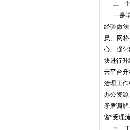
二、
一是
经验
做法
员、网格
心。
强化
块进行升
云平台升
治理工作
办公资源
矛盾调解
窗”受理
三、