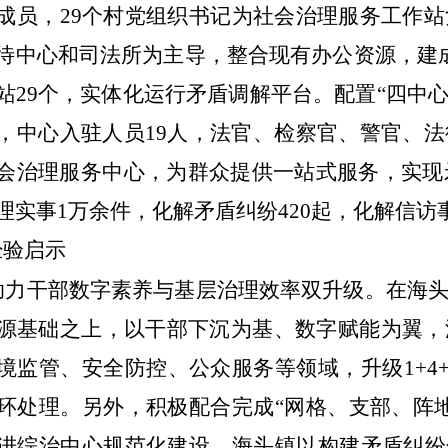
成员，
29
个村党组织书记
为社会治理服务工作站
待中心和司法所为主导，整合现有办公资源，建
站
29
个，实体化运行矛盾调解平台。配置“四中心
，中心入驻人员
19
人，法官、检察官、警官、法
会治理服务中心，为群众提供一站式服务，实现
理实事
1
万余件，化解矛盾纠纷
420
起，化解信访
经验启示
助力干部
数字素养与基层治理效率双升级。
在海
源基础之上，以干部下沉为基、数字赋能为翼，
境监管、安全防控、公众服务等领域，升级
1+4
环处理。另外，积极配合完成“网格、支部、阵
进综治中心规范化建设。
海头镇
以构建矛盾纠纷