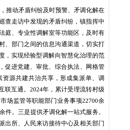
，推动矛盾纠纷及时预警、矛调化解在
巡查走访中发现的矛盾纠纷，镇指挥中
法庭、专业性调解室等功能区，及时有
村、部门之间的信息沟通渠道，切实打
度
，
实现
经验型调解向智慧化治理的范
，
促进党建、审批、综合执法、网格管
素资源共建共治共享，形成集派单、调
互联互通。
2024
年，累计受理流转村级
、市场监管等职能部门业务事项
22700
余
余件。
三是提供矛调化解一站式服
务。
派出所、人民来访接待中心及相关部门