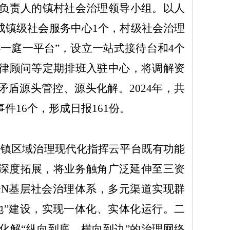
负责人的镇村社会治理领导小组。以人
成镇级社会服务中心
1
个，村级社会治理
一庭一平台”，设立一站式接待台和
4
个
律顾问等定期排班入驻中心，将调解资
矛盾源头管控、源头化解。
2024
年，共
事件
16
个
，
形成日报
161
份。
头镇区域治理现代化指挥云平台既有功能
深度拓展，将业务触角广泛延伸至三资
+N
基层社会治理体系，多元渠道实现群
地”建设，实现一体化、实体化运行。
二
化解“纵向到底、横向到边”的治理网络