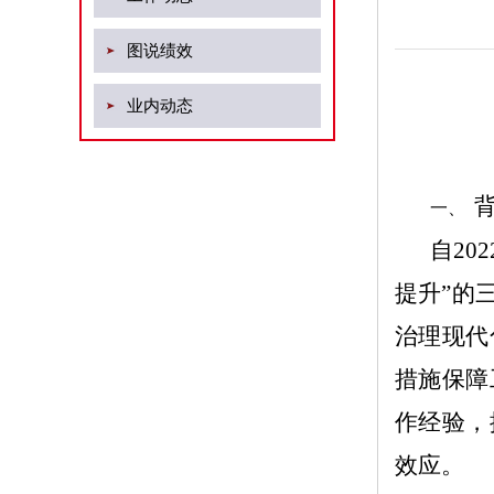
图说绩效
业内动态
一、
自
202
提升”的
治理现代
措施保障
作经验，
效应。